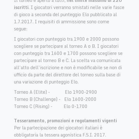
Il torneo è aperto a tutti,
nel limite massimo di 220
iscritti
. I giocatori verranno smistati nelle varie fasce
di gioco a seconda del punteggio Elo pubblicato al
1.7.2017. I requisiti di ammissione sono come
segue:
I giocatori con punteggio tra 1900 e 2000 possono
scegliere se partecipare al torneo A o B. I giocatori
con punteggio tra 1600 e 1700 possono scegliere se
partecipare al torneo B e C. La scelta va comunicata
all’atto dell’iscrizione e non è modificabile se non di
ufficio da parte del direttore del torneo sulla base di
una variazione di punteggio Elo.
Torneo A (Elite) - Elo 1900-2900
Torneo B (Challenge) - Elo 1600-2000
Torneo C (Rising) - Elo 0-1700
Tesseramento, promozioni e regolamenti vigenti
Per la partecipazione dei giocatori italiani è
obbligatoria la tessera agonistica F.S.I. 2017.