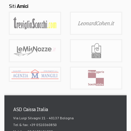
Siti
Amici
ASD Caissa Italia
Via Luigi Silvagni 21 - 40137 Bologna
Tel & fax: +39 0510360850