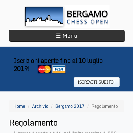
Salta
al
contenuto
principale
☰ Menu
Iscrizioni aperte fino al 10 luglio
2019!
​
ISCRIVITI SUBITO!
Home
Archivio
Bergamo 2017
Regolamento
Regolamento