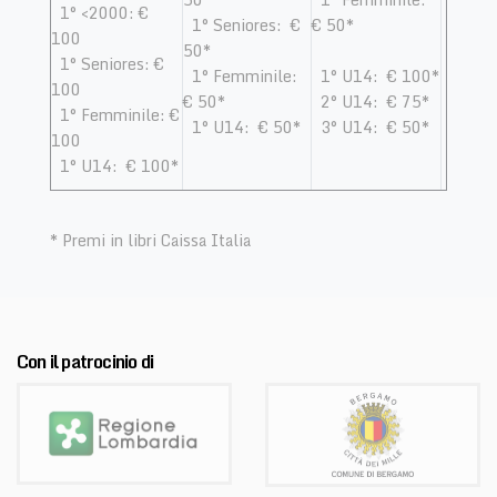
1° <2000: €
1° Seniores: €
€ 50*
100
50*
1° Seniores: €
1° Femminile:
1° U14: € 100*
100
€ 50*
​ 2° U14: € 75*​
1° Femminile: €
1° U14: € 50*
3° U14: € 50*
100
1° U14: € 100*
* Premi in libri Caissa Italia
Con il patrocinio di