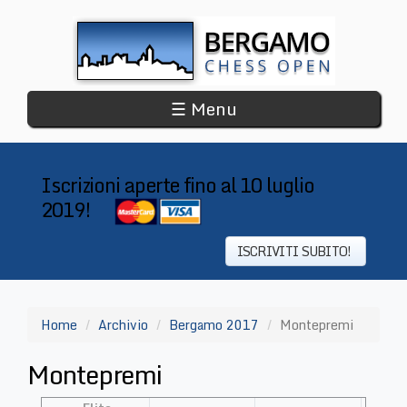
Salta
al
contenuto
principale
☰ Menu
Iscrizioni aperte fino al 10 luglio
2019!
​
ISCRIVITI SUBITO!
Home
Archivio
Bergamo 2017
Montepremi
Montepremi