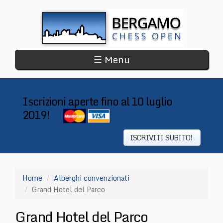
Salta
al
contenuto
principale
☰ Menu
Iscrizioni aperte fino al 10 luglio
2019!
​
ISCRIVITI SUBITO!
Home
Alberghi convenzionati
Grand Hotel del Parco
Grand Hotel del Parco