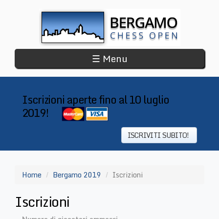
Salta
al
contenuto
principale
☰ Menu
Iscrizioni aperte fino al 10 luglio
2019!
​
ISCRIVITI SUBITO!
Home
Bergamo 2019
Iscrizioni
Iscrizioni