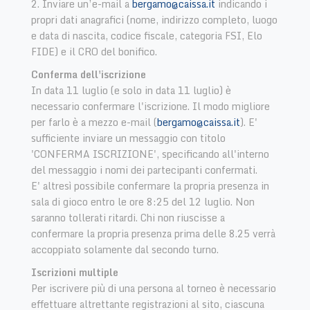
2. Inviare un’e-mail a
bergamo@caissa.it
indicando i
propri dati anagrafici (nome, indirizzo completo, luogo
e data di nascita, codice fiscale, categoria FSI, Elo
FIDE) e il CRO del bonifico.
​Conferma dell'iscrizione
In data 11 luglio (e solo in data 11 luglio) è
necessario confermare l'iscrizione. Il modo migliore
per farlo è a mezzo e-mail (
bergamo@caissa.it
). E'
sufficiente inviare un messaggio con titolo
'CONFERMA ISCRIZIONE', specificando all'interno
del messaggio i nomi dei partecipanti confermati.
E' altresì possibile confermare la propria presenza in
sala di gioco entro le ore 8:25 del 12 luglio. Non
saranno tollerati ritardi. Chi non riuscisse a
confermare la propria presenza prima delle 8.25 verrà
accoppiato solamente dal secondo turno.
​Iscrizioni multiple
Per iscrivere più di una persona al torneo è necessario
effettuare altrettante registrazioni al sito, ciascuna