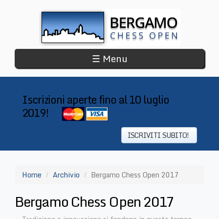
Salta
al
contenuto
principale
☰ Menu
Iscrizioni aperte fino al 10 luglio
2019!
​
ISCRIVITI SUBITO!
Home
Archivio
Bergamo Chess Open 2017
Bergamo Chess Open 2017