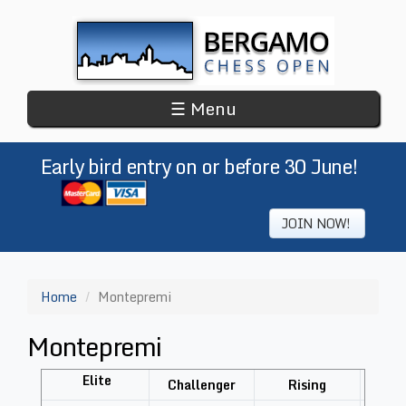
Skip
to
main
content
☰ Menu
Early bird entry on or before 30 June!
​
JOIN NOW!
Home
Montepremi
Montepremi
​
Elite
Challenger
Rising