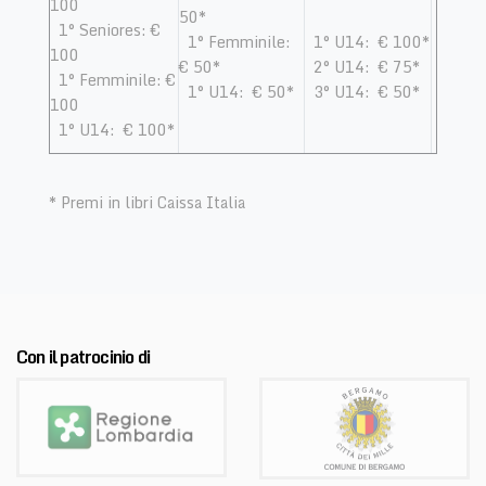
100
50*
1° Seniores: €
1° Femminile:
1° U14: € 100*
100
€ 50*
​ 2° U14: € 75*​
1° Femminile: €
1° U14: € 50*
3° U14: € 50*
100
1° U14: € 100*
* Premi in libri Caissa Italia
Con il patrocinio di